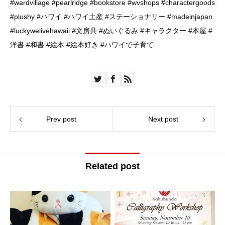
#wardvillage #pearlridge #bookstore #wvshops #charactergoods
#plushy #ハワイ #ハワイ土産 #ステーショナリー #madeinjapan
#luckywelivehawaii #文房具 #ぬいぐるみ #キャラクター #本屋 #
洋書 #和書 #絵本 #絵本好き #ハワイで子育て
Prev post
Next post
Related post