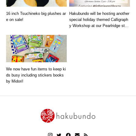
16 inch Tsuchineko big plushes ar
Hakubundo will be hosting another
e on sale!
special holiday themed Calligraph
y Workshop at our Pearlridge stor
e location!
We now have fun items to keep ki
ds busy including stickers books
by Midori!